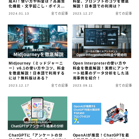
成AI！使い方や料金は？高画質
料金、プロンプトのコツを徹底
化機能・文字起こし・ボイスチ
解説！日本語での利用は？
ェンジャーなどを徹底解説！
2024.01.13
全ての記事
2023.12.27
全ての記事
Midjourney（ミッドジャーニ
Open Interpreterの使い方や
ー）v6.1の使い方やコツ、料金
料金を徹底解説！実際にアンケ
を徹底解説！日本語で利用する
ート結果のデータ分析をした活
には？無料版はある？
用事例を紹介！
2023.12.17
全ての記事
2023.09.11
全ての記事
ChatGPTに「アンケートの分
OpenAIが推奨！ChatGPTを最