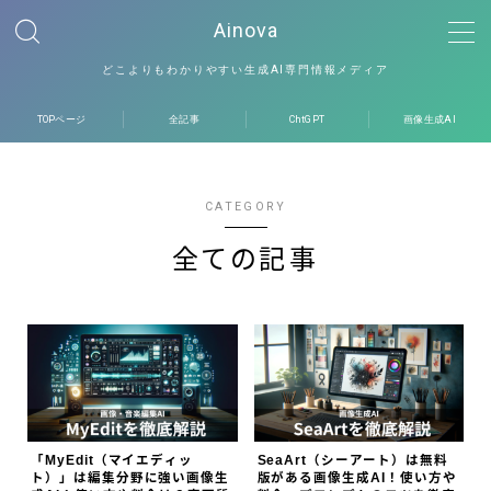
Ainova
どこよりもわかりやすい生成AI専門情報メディア
MENU
TOPページ
全記事
画像生成AI
ChtGPT
運営者情報
会社概要
CATEGORY
全ての記事
プライバシーポリシー
お問い合わせ
「MyEdit（マイエディッ
SeaArt（シーアート）は無料
ト）」は編集分野に強い画像生
版がある画像生成AI！使い方や